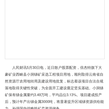
人民财讯5月30日电，近日散户股票配资，倍杰特旗下大
豪矿业西畴县小洞锑矿采选工程项目用地，顺利取得云南省自
然资源厅农用地转用及建设用地批复，标志着该项目合法合规
落地取得关键性突破，为全面开工建设奠定坚实基础。小洞锑
矿保有锑金属量约3.49万吨，平均品位3.13%。项目建成投产
后，预计年产出锑金属3000吨，将显著提升区域锑资源供给能
力，补强国内战略性矿产资源储备。