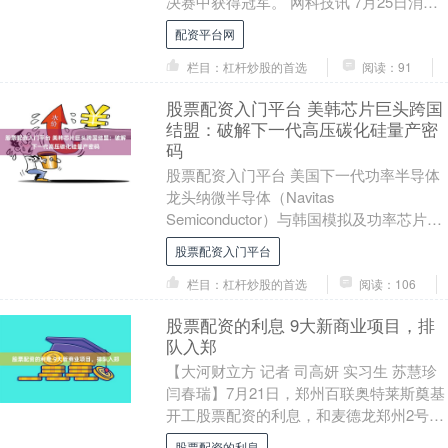
决赛中获得冠军。 网科技讯 7月25日消息
（作者/刘毓坤） 今日，一张清华大学特等
配资平台网
奖学金....
栏目：杠杆炒股的首选
阅读：91
股票配资入门平台 美韩芯片巨头跨国
结盟：破解下一代高压碳化硅量产密
码
股票配资入门平台 美国下一代功率半导体
龙头纳微半导体（Navitas
Semiconductor）与韩国模拟及功率芯片大
厂美格纳（Magnachip Semic....
股票配资入门平台
栏目：杠杆炒股的首选
阅读：106
股票配资的利息 9大新商业项目，排
队入郑
【大河财立方 记者 司高妍 实习生 苏慧珍
闫春瑞】7月21日，郑州百联奥特莱斯奠基
开工股票配资的利息，和麦德龙郑州2号店
开业相隔不到20天。 两个新型商业项目....
股票配资的利息