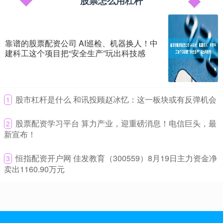
股票怎么用杠杆
51配资查询平台 众安保险×HYROX：从一张保单到全程陪伴，重
新定义运动保险
联华证券炒股
2026-06-10
靠谱的股票配资公司 AI巡检、机器换人！中
5月17日，HYROX全球健身跑在上海用8个项目与8公里交替跑，榨干
建科工这个项目把“安全生产”玩出科技感
了上万名选手最后一丝体力。但冲过终点线后51配资查询
配资带你炒股 北京链家落地67个“小区开放日” 看房量提升2.6倍
从看房到看工地、看生活
​股市杠杆是什么 和讯投顾赵冰忆：这一板块或有反弹机会
1
联华证券炒股
2026-08-03
7月25日配资带你炒股，周末的回龙观和谐家园小区比往常热闹不
​股票配资学习平台 算力产业，迎重磅消息！电信巨头，最
2
少。十余组看房人在经纪人带领下分批走进小区，看完在售房源后，
新宣布！
融资买股票利息 良信股份累计回购861.88万股，耗资5000万元
​恒指配资开户网 佳发教育（300559）8月19日主力资金净
3
联华证券炒股
2026-05-25
卖出1160.90万元
中访网数据 上海良信电器股份有限公司(证券代码：002706)今日披
露了最新股份回购进展。截至2025年5月31日，公
股票配资案例 多氟多：对固态电池保持高度关注并具备部分材料
产业化能力