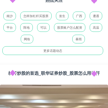
热点关注
南沙
怎样加杠杆买股票
发生
广西
遭遇
平台
阵地
可以
股票账户怎么配资
高温
网络
暴雨
更多话题动态
杠杆炒股的首选_联华证券炒股_股票怎么用杠杆