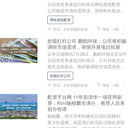
台回答投资者提问时表示网络股指配资，
公司根据市场供需情况、原材料价格波
动、原材料供需情况等因素，适时与客户
网络股指配资
开展日常综合商....
栏目：杠杆炒股的首选
阅读：188
炒股杠杆公司 鹏鹞环保：公司将积极
调研市场需求，审慎开展项目拓展
证券日报网讯7月28日，鹏鹞环保在互动平
台回答投资者提问时表示，公司持续关注
相关业务机会，将积极调研市场需求炒股
杠杆公司，审慎开展项目拓展。 海量资
炒股杠杆公司
讯、精准解读....
栏目：杠杆炒股的首选
阅读：196
配资平台网 11年前清华一场答辩刷
屏：Kimi杨植麟全满分，推荐人后来
创办智谱
杨植麟：我大学本科确实过得比较顺利。
最大的遗憾，就是我们的乐队没能在原创