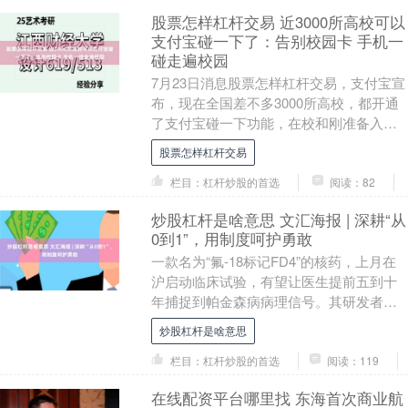
股票怎样杠杆交易 近3000所高校可以
支付宝碰一下了：告别校园卡 手机一
碰走遍校园
7月23日消息股票怎样杠杆交易，支付宝宣
布，现在全国差不多3000所高校，都开通
了支付宝碰一下功能，在校和刚准备入学
的学生，开学之后就能用上，覆盖校园里
股票怎样杠杆交易
大多数日....
栏目：杠杆炒股的首选
阅读：82
炒股杠杆是啥意思 文汇海报 | 深耕“从
0到1”，用制度呵护勇敢
一款名为“氟-18标记FD4”的核药，上月在
沪启动临床试验，有望让医生提前五到十
年捕捉到帕金森病病理信号。其研发者、
中国科学院生物与化学交叉研究中心研究
炒股杠杆是啥意思
员刘聪已....
栏目：杠杆炒股的首选
阅读：119
在线配资平台哪里找 东海首次商业航