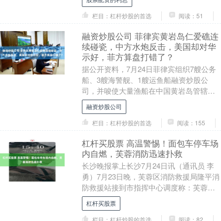
栏目：杠杆炒股的首选
阅读：51
融资炒股公司 菲律宾黄岩岛仁爱礁连
续碰瓷，中方水炮反击，美国却对华
示好，菲方算盘打错了？
据公开资料，7月24日菲律宾组织7艘公务
船、3艘海警舰、1艘运鱼船融资炒股公
司，并唆使大量渔船在中国黄岩岛管辖海
域非法聚集。其中3艘公务船不顾中国海警
融资炒股公司
一再劝阻和....
栏目：杠杆炒股的首选
阅读：155
杠杆买股票 高温警惕！面包车停车场
内自燃，芙蓉消防迅速扑救
长沙晚报掌上长沙7月24日讯（通讯员 李
勇）7月23日晚，芙蓉区消防救援局隆平消
防救援站接到市指挥中心调度称：芙蓉区
东岸街道东宜社区大茅坪路一处露天停车
杠杆买股票
场内，一....
栏目：杠杆炒股的首选
阅读：82