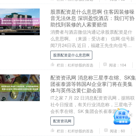
股票配资是什么意思啊 住客因装修噪
音无法休息 深圳盈悦酒店：我们可协
助找到装修的人索要赔偿
消费者与酒店微信沟通记录股票配资是什
么意思啊。（来源：受访者） 信网·信号新
闻7月24日讯 近日，福建王先生向信号新
闻(0532-80889431)反映，他和家....
股票配资是什么意思啊
栏目：杠杆炒股的首选
阅读：104
配资资讯网 消息称三星李在镕、SK集
团崔泰源等韩国AI企业掌门将在美集
体与英伟达黄仁勋会面
IT之家 7 月 22 日消息配资资讯网，据韩联
社今日报道，有关行业消息称，三星电子
会长李在镕、SK 集团会长崔泰源、
NAVER 董事会主席李海珍近期将在美国
配资资讯网
与....
栏目：杠杆炒股的首选
阅读：60