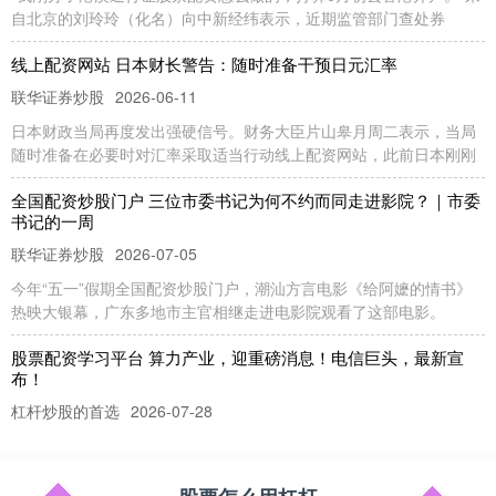
自北京的刘玲玲（化名）向中新经纬表示，近期监管部门查处券
线上配资网站 日本财长警告：随时准备干预日元汇率
联华证券炒股
2026-06-11
日本财政当局再度发出强硬信号。财务大臣片山皋月周二表示，当局
随时准备在必要时对汇率采取适当行动线上配资网站，此前日本刚刚
全国配资炒股门户 三位市委书记为何不约而同走进影院？｜市委
书记的一周
联华证券炒股
2026-07-05
今年“五一”假期全国配资炒股门户，潮汕方言电影《给阿嬷的情书》
热映大银幕，广东多地市主官相继走进电影院观看了这部电影。
股票配资学习平台 算力产业，迎重磅消息！电信巨头，最新宣
布！
杠杆炒股的首选
2026-07-28
炒股就看金麒麟分析师研报股票配资学习平台，权威，专业，及时，
全面，助您挖掘潜力主题机会！ 算力产业迎来大消息！ 7月17