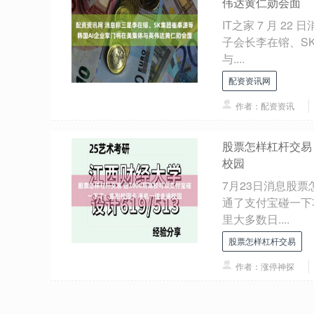
伟达黄仁勋会面
IT之家 7 月 
子会长李在镕、SK
与....
配资资讯网
作者：配资资讯
股票怎样杠杆交易
校园
7月23日消息股
通了支付宝碰一下
里大多数日....
股票怎样杠杆交易
作者：涨停神探