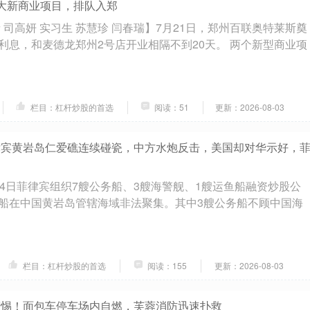
9大新商业项目，排队入郑
 司高妍 实习生 苏慧珍 闫春瑞】7月21日，郑州百联奥特莱斯奠
利息，和麦德龙郑州2号店开业相隔不到20天。 两个新型商业项
栏目：杠杆炒股的首选
阅读：51
更新：2026-08-03
律宾黄岩岛仁爱礁连续碰瓷，中方水炮反击，美国却对华示好，
24日菲律宾组织7艘公务船、3艘海警舰、1艘运鱼船融资炒股公
船在中国黄岩岛管辖海域非法聚集。其中3艘公务船不顾中国海
栏目：杠杆炒股的首选
阅读：155
更新：2026-08-03
警惕！面包车停车场内自燃，芙蓉消防迅速扑救