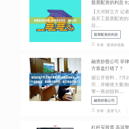
股票配资的利息 
【大河财立方 记者
基开工股票配资的
目....
股票配资的利息
作者：配资炒股集
融资炒股公司 菲
方算盘打错了？
据公开资料，7月
司，并唆使大量渔
警一再劝阻和....
融资炒股公司
作者：盈资飞人
杠杆买股票 高温