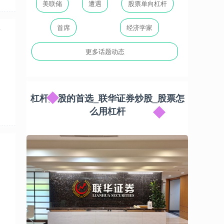
美联储
遭遇
股票单向杠杆
首席
经济学家
情
更多话题动态
杠杆炒股的首选_联华证券炒股_股票怎
么用杠杆
资