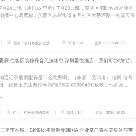
7月24日讯（通讯员 李勇）7月23日晚，芙蓉区消防救援局隆平
指挥中心调度称：芙蓉区东岸街道东宜社区大茅坪路一处露天停
栏目：杠杆炒股的首选
阅读：82
更新：2026-08-02
思啊 住客因装修噪音无法休息 深圳盈悦酒店：我们可协助找到
沟通记录股票配资是什么意思啊。（来源：受访者） 信网·信号
，福建王先生向信号新闻(0532-80889431)反映，他和家....
栏目：杠杆炒股的首选
阅读：104
更新：2026-08-02
称三星李在镕、SK集团崔泰源等韩国AI企业掌门将在美集体与英