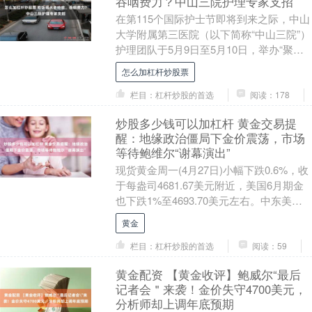
吞咽费力？中山三院护理专家支招
在第115个国际护士节即将到来之际，中山
大学附属第三医院（以下简称“中山三院”）
护理团队于5月9日至5月10日，举办“聚力
专科护理，赋能全民健康——我为群众办
怎么加杠杆炒股票
实....
栏目：杠杆炒股的首选
阅读：178
炒股多少钱可以加杠杆 黄金交易提
醒：地缘政治僵局下金价震荡，市场
等待鲍维尔“谢幕演出”
现货黄金周一(4月27日)小幅下跌0.6%，收
于每盎司4681.67美元附近，美国6月期金
也下跌1%至4693.70美元左右。中东美伊
冲突陷入外交僵局、霍尔木兹....
黄金
栏目：杠杆炒股的首选
阅读：59
黄金配资 【黄金收评】鲍威尔“最后
记者会＂来袭！金价失守4700美元，
分析师却上调年底预期