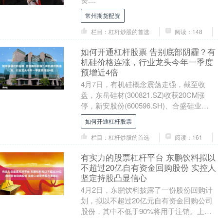
常州期货配资
栏目：杠杆炒股的首选
阅读：148
如何开通杠杆股票 告别底部阴霾？有
机硅价格连涨，行业龙头今年一季度
预增近4倍
4月7日，有机硅概念震荡走强，截至收
盘，东岳硅材(300821.SZ)收获20CM涨
停，新安股份(600596.SH)、合盛硅业
(603260.SH)、恒星科技....
如何开通杠杆股票
栏目：杠杆炒股的首选
阅读：161
有实力的股票杠杆平台 东鹏饮料拟以
不超过20亿自有资金回购股份 实控人
坚定持股凸显信心
4月2日，东鹏饮料披露了一份股份回购计
划，拟以不超过20亿元自有资金回购公司
股份，其中不低于90%将用于注销。上市