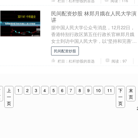
栏目：杠杆炒股的首选
阅读：116
民间配资炒股 林郑月娥在人民大学演
讲
据中国人民大学公众号消息，12月22日，
香港特别行政区第五任行政长官林郑月娥
女士到访中国人民大学，以“坚持和完善‘一
国两制’在香港的实践”为题作主旨演讲，并
民间配资炒股
与2....
栏目：杠杆炒股的首选
阅读：97
首
上
1
2
3
4
5
6
7
8
9
10
11
下
末
页
一
一
页
页
页