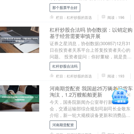
原创性突破，成功入选人工智能科技榜，
那个股票平台好
成为....
栏目：杠杆炒股的首选
阅读：196
杠杆炒股合法吗 协创数据：以销定购
基于经营需要审慎开展
证券之星消息，协创数据(300857)12月31
日在投资者关系平台上答复投资者关心的
问题。 投资者提问：你好董秘，就是贵公
司算力订单都是以销定购，但是今年很多
杠杆炒股合法吗
算....
栏目：杠杆炒股的首选
阅读：193
河南期货配资 我国超25万辆老旧货车
淘汰，1.2万艘船舶更新
今天，国务院新闻办公室举行新闻发布
会，交通运输部综合规划司副司长金敬东
介绍，新一轮大规模设备更新和消费品以
旧换新政策开展以来，交通运输行业坚决
河南期货配资
贯彻落实党中央、国....