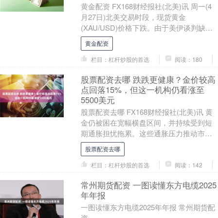
黄金配资 FX168财经报社(北美)讯 周一(4
月27日)北美交易时段，现货黄金
(XAU/USD)价格下跌。由于美伊谈判缺乏
进展，市场风险偏好略有恶化，美元削
黄金配资
减....
栏目：杠杆炒股的首选
阅读：180
股票配资去哪 跌跌更健康？金价较高
点回落15%，但这一机构仍看涨至
5500美元
股票配资去哪 FX168财经报社(北美)讯 黄
金仍被困在宽幅横盘区间，并持续受到短
期通胀担忧拖累。这些通胀压力推动市场
强化对鹰派利率政策的预期。不过，一家
股票配资去哪
国际投....
栏目：杠杆炒股的首选
阅读：142
常州期货配资 一图读懂东方电缆2025
年年报
一图读懂东方电缆2025年年报 常州期货配
资....