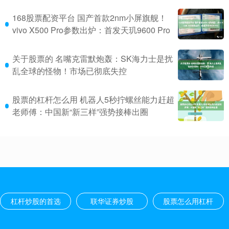
168股票配资平台 国产首款2nm小屏旗舰！
vivo X500 Pro参数出炉：首发天玑9600 Pro
关于股票的 名嘴克雷默炮轰：SK海力士是扰
乱全球的怪物！市场已彻底失控
股票的杠杆怎么用 机器人5秒拧螺丝能力赶超
老师傅：中国新“新三样”强势接棒出圈
杠杆炒股的首选
联华证券炒股
股票怎么用杠杆