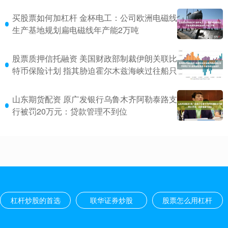
买股票如何加杠杆 金杯电工：公司欧洲电磁线
生产基地规划扁电磁线年产能2万吨
股票质押信托融资 美国财政部制裁伊朗关联比
特币保险计划 指其胁迫霍尔木兹海峡过往船只
山东期货配资 原广发银行乌鲁木齐阿勒泰路支
行被罚20万元：贷款管理不到位
杠杆炒股的首选
联华证券炒股
股票怎么用杠杆