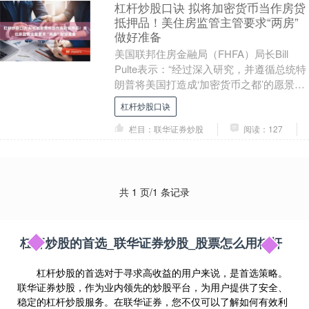
杠杆炒股口诀 拟将加密货币当作房贷
抵押品！美住房监管主管要求“两房”
做好准备
美国联邦住房金融局（FHFA）局长Bill
Pulte表示：“经过深入研究，并遵循总统特
朗普将美国打造成‘加密货币之都’的愿景，
今天我下令房利美和房地美着手准备....
杠杆炒股口诀
栏目：联华证券炒股
阅读：127
共 1 页/1 条记录
杠杆炒股的首选_联华证券炒股_股票怎么用杠杆
杠杆炒股的首选对于寻求高收益的用户来说，是首选策略。
联华证券炒股，作为业内领先的炒股平台，为用户提供了安全、
稳定的杠杆炒股服务。在联华证券，您不仅可以了解如何有效利