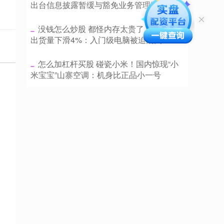
出台信息披露暂缓与豁免业务管理制度
​没钱怎么炒股 都怪内存太贵了！全球PC
出货量下滑4%：入门级电脑被迫消失
​怎么加杠杆买股 碰瓷小米！国内惊现“小
米宝宝”山寨空调：机身比正品小一号