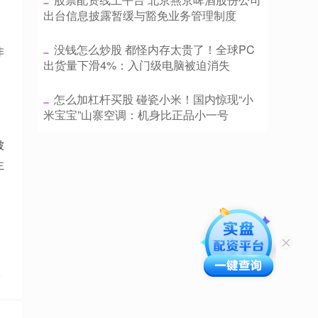
出台信息披露暂缓与豁免业务管理制度
​没钱怎么炒股 都怪内存太贵了！全球PC
非
出货量下滑4%：入门级电脑被迫消失
​怎么加杠杆买股 碰瓷小米！国内惊现“小
米宝宝”山寨空调：机身比正品小一号
，
被
主
点