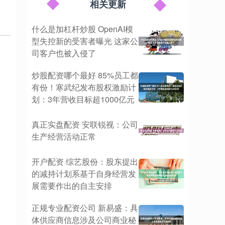
相关更新
什么是加杠杆炒股 OpenAI模
型失控新的受害者曝光 这家公
司客户也被入侵了
炒股配资哪个最好 85%员工都
有份！寒武纪发布股权激励计
划：3年营收目标超1000亿元
真正实盘配资 安联锐视：公司
生产经营活动正常
开户配资 综艺股份：股东提出
的减持计划系基于自身经营发
展需要作出的自主安排
正规专业配资公司 新易盛：具
体供应商信息涉及公司商业秘