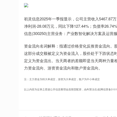
初灵信息2025年一季报显示，公司主营收入5467.87万
净利润-28.08万元，同比下降127.44%；负债率26.7
信息(300250)主营业务：产业数智化解决方案及运营
资金流向名词解释：指通过价格变化反推资金流向。
这部分成交额被定义为资金流入，股价处于下跌状态
定义为资金流出。当天两者的差额即是当天两种力量
力资金流向、游资资金流向和散户资金流向。
注：主力资金为特大单成交，游资为大单成交，散户为中小单成交
以上内容为证券之星据公开信息整理金昌期货配资，由AI算法生成(网信算备3101043